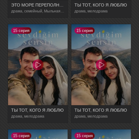
ЭТО МОРЕ ПЕРЕПОЛНИТСЯ
ТЫ ТОТ, КОГО Я ЛЮБЛЮ
драма, семейный, Мыльная опера
драма, мелодрама
15 серия
15 серия
ТЫ ТОТ, КОГО Я ЛЮБЛЮ
ТЫ ТОТ, КОГО Я ЛЮБЛЮ
драма, мелодрама
драма, мелодрама
15 серия
15 серия