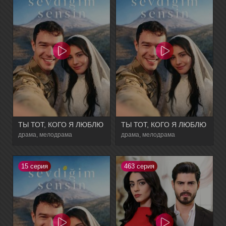
ТЫ ТОТ, КОГО Я ЛЮБЛЮ
ТЫ ТОТ, КОГО Я ЛЮБЛЮ
драма, мелодрама
драма, мелодрама
15 серия
463 серия