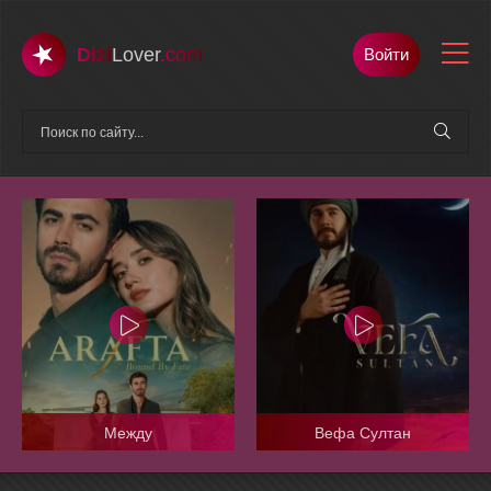
Dizi
Lover
.com
Войти
Между
Вефа Султан