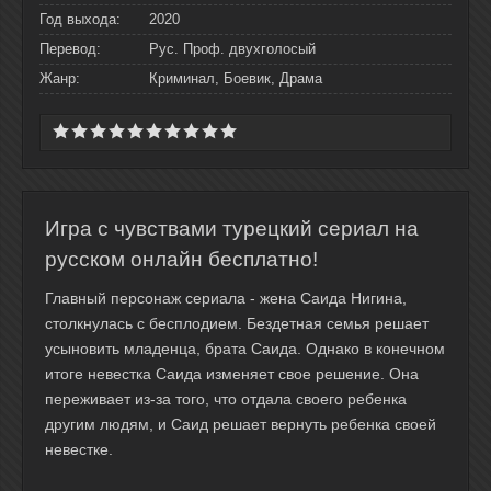
Год выхода:
2020
Перевод:
Рус. Проф. двухголосый
Жанр:
Криминал, Боевик, Драма
Игра с чувствами турецкий сериал на
русском онлайн бесплатно!
Главный персонаж сериала - жена Саида Нигина,
столкнулась с бесплодием. Бездетная семья решает
усыновить младенца, брата Саида. Однако в конечном
итоге невестка Саида изменяет свое решение. Она
переживает из-за того, что отдала своего ребенка
другим людям, и Саид решает вернуть ребенка своей
невестке.