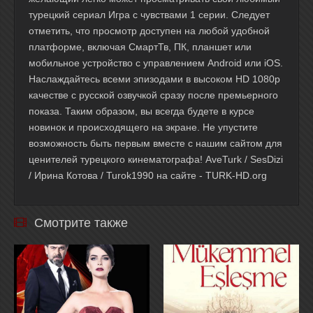
турецкий сериал Игра с чувствами 1 серии. Следует
отметить, что просмотр доступен на любой удобной
платформе, включая СмартТв, ПК, планшет или
мобильное устройство с управлением Android или iOS.
Наслаждайтесь всеми эпизодами в высоком HD 1080p
качестве с русской озвучкой сразу после премьерного
показа. Таким образом, вы всегда будете в курсе
новинок и происходящего на экране. Не упустите
возможность быть первым вместе с нашим сайтом для
ценителей турецкого кинематографа! AveTurk / SesDizi
/ Ирина Котова / Turok1990 на сайте - TURK-HD.org
Смотрите также