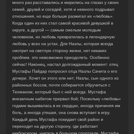
много раз расставались и мирились на глазах у своих
семей, друзей и соседей, хотя и немного подрывал
отношения, но еще больше разжигал их «любовь».
Когда один из них стал самой красивой девушкой в
округе, а другой — самым смелым молодым
человеком, их любовь превратилась в легендарную
любовь у всех на устах. Для Назлы, которая всегда
смотрит на светлую сторону жизни, нет никаких
проблем. это невозможно преодолеть. Особенно
сейчас! Наконец, настал долгожданный момент: отец
Мустафы Пайдар попросил отца Назлы Сачита о его
дочери. Хочет он этого или нет; Назлы, сын одного из
районных боссов, почти собирается обручиться с
Теоманом, который был с ней всегда. Мустафа
внезапным набегом прервал бой; Поскольку «любовь»
годами вышивалась в их сердцах, иногда причиняя им
боль, а иногда утешая, она снова вступает в игру.
Каждый день Мустафа покидает свой район и
переходит на другую сторону, где работает
кикбоксером. учитель в большом спортзале. Мустафа,