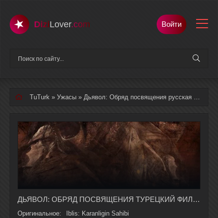
Dizi
Lover
.com
Войти
TuTurk
»
Ужасы
» Дьявол: Обряд посвящения русская озвучка полностью смотреть онлайн
ДЬЯВОЛ: ОБРЯД ПОСВЯЩЕНИЯ ТУРЕЦКИЙ ФИЛЬМ НА РУССКОМ ЯЗЫКЕ В ХОРОШЕМ КАЧЕСТВЕ
Оригинальное:
Iblis: Karanligin Sahibi