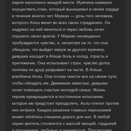
парня наполнено жаждой мести. Мужчина намерен
осуществить план, который вынашивал в своем сердце
в течение многих лет. Меркан — дочь того человека,
которого Атеш винит во всех своих страданиях. Он
надумал на ней жениться и через любовь хочет
поразить своих врагов. У Меркан неожиданно
пробуждается чувство, и, несмотря на то, что она
обещала, что выйдет замуж за другого мужчину,
девушка находит в Атеше боль и холод, страсть и
притяжение. Она испытывает страх, чувство долга,
поэтому ее душу разрывает на части. В Атеша
влюблена Аслы. Она готова смести все на своем пути,
чтобы обладать им. Движимая завистью, девушка
хочет помешать счастью молодой семьи. Жизнь
героев превращается в постоянное испытание,
которое им предстоит преодолеть. Аслы плетет против
них интриги. Каждое решение главных персонажей
может обойтись слишком дорого для них. В любой
серии зритель столкнется с массой эмоций, гордыней
и прощением, любовью и ненавистью. Просмотрев