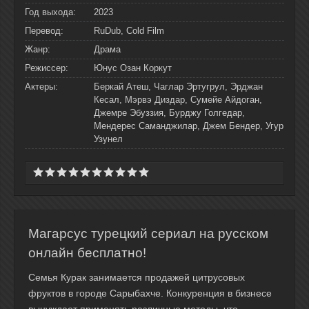
Год выхода:
2023
Перевод:
RuDub, Cold Film
Жанр:
Драма
Режиссер:
Юнус Озан Коркут
Актеры:
Беркай Атеш, Чаглар Эртугрул, Эрджан
Кесал, Мэрвэ Диздар, Сумейе Айдоган,
Джемре Эбуззия, Бурджу Голгедар,
Мендерес Саманджилар, Джем Бендер, Угур
Узунел
Магарсус турецкий сериал на русском
онлайн бесплатно!
Семья Курак занимается продажей цитрусовых
фруктов в городе Сарыбахче. Конкуренция в бизнесе