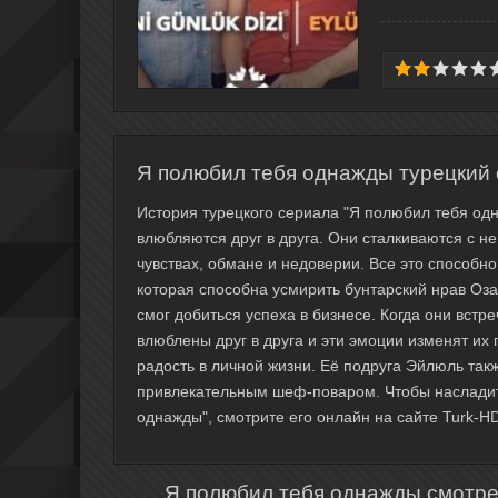
Я полюбил тебя однажды турецкий 
История турецкого сериала "Я полюбил тебя од
влюбляются друг в друга. Они сталкиваются с 
чувствах, обмане и недоверии. Все это способно
которая способна усмирить бунтарский нрав Оза
смог добиться успеха в бизнесе. Когда они встр
влюблены друг в друга и эти эмоции изменят их
радость в личной жизни. Её подруга Эйлюль так
привлекательным шеф-поваром. Чтобы насладит
однажды", смотрите его онлайн на сайте Turk-H
Я полюбил тебя однажды смотрет