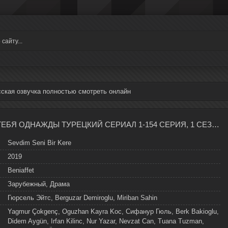
ская озвучка полностью смотреть онлайн
Я ПОЛЮБИЛ ТЕБЯ ОДНАЖДЫ ТУРЕЦКИЙ СЕРИАЛ 1-154 СЕРИЯ, 1 СЕЗОНА НА РУССКОМ ЯЗЫКЕ
Sevdim Seni Bir Kere
2019
Beniaffet
Зарубежный, Драма
Гюрсель Эйтс, Berguzar Demiroglu, Miriban Sahin
Yagmur Çokgenç, Oguzhan Kayra Koc, Сифанур Гюль, Berk Bakioglu,
Didem Aygün, Irfan Kilinc, Nur Yazar, Nevzat Can, Tuana Tuzman,