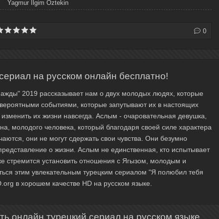
Yagmur Ilgim Öztekin
0
сериал на русском онлайн бесплатно!
нажды" 2019 рассказывает нам о двух молодых людях, которые
невероятными событиями, которые запутывают их в настоящих
 изменить их жизни навсегда. Аслым - очаровательная девушка,
на, молодого человека, который благодаря своей силе характера
ечаются, они не могут сдержать свои чувства. Они безумно
 представление о жизни. Аслым не единственная, кто испытывает
же стремится установить отношения с Ягызом, молодым и
ься этим увлекательным турецким сериалом "Я полюбил тебя
D.org в хорошем качестве HD на русском языке.
ь онлайн турецкий сериал на русском языке