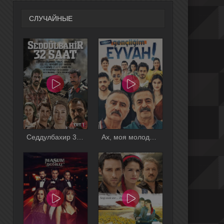
СЛУЧАЙНЫЕ
Седдулбахир 32 часа
Ах, моя молодость!