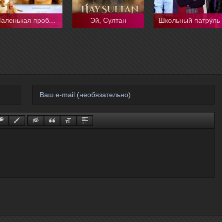
Маленькая проблема Эйлюль
Эй, Султан
Школьный патруль