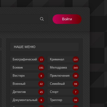
Войти
НАШЕ МЕНЮ
Биографический
Криминал
13
114
Боевик
Мелодрама
191
340
Вестерн
Приключения
8
36
Военный
Семейный
42
69
Детектив
Спорт
45
7
Документальный
Триллер
9
94