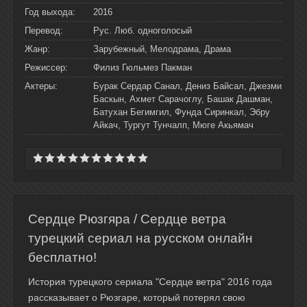
Год выхода:
2016
Перевод:
Рус. Люб. одноголосый
Жанр:
Зарубежный, Мелодрама, Драма
Режиссер:
Филиз Гюльмез Пакман
Актеры:
Бурак Сердар Санал, Дениз Байсал, Джезми
Баскын, Ахмет Сарачоглу, Башак Дашман,
Батухан Бегимгил, Фунда Сиринкал, Эбру
Айкач, Тургут Тунчалп, Мюге Акьямач
Сердце Рюзгяра / Сердце ветра
турецкий сериал на русском онлайн
бесплатно!
История турецкого сериала "Сердце ветра" 2016 года
рассказывает о Рюзгаре, который потерял свою