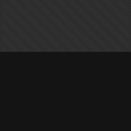
DiziLover.com © 2024-2026 |