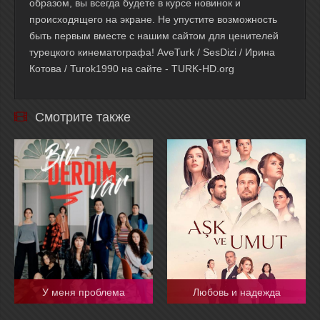
образом, вы всегда будете в курсе новинок и
происходящего на экране. Не упустите возможность
быть первым вместе с нашим сайтом для ценителей
турецкого кинематографа! AveTurk / SesDizi / Ирина
Котова / Turok1990 на сайте - TURK-HD.org
Смотрите также
У меня проблема
Любовь и надежда