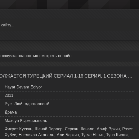
 озвучка полностью смотреть онлайн
ЖИЗНЬ ПРОДОЛЖАЕТСЯ ТУРЕЦКИЙ СЕРИАЛ 1-16 СЕРИЯ, 1 СЕЗОНА НА РУССКОМ ЯЗЫКЕ
Hayat Devam Ediyor
2011
Рус. Люб. одноголосый
Драма
Махсун Кырмызыгюль
Фикрет Кускан, Шенай Гюрлер, Серкан Шеналп, Ариф Эркин, Розет
Хубес, Неслихан Атагюль, Али Баркин, Тугче Ышик, Туна Кирли,