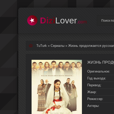
Dizi
Lover
.com
TuTurk
»
Сериалы
» Жизнь продолжается русская
Оригинальное:
Год выхода:
Перевод:
Жанр:
Режиссер:
Актеры: