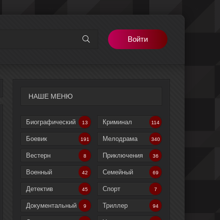
Войти
НАШЕ МЕНЮ
Биографический
Криминал
13
114
Боевик
Мелодрама
191
340
Вестерн
Приключения
8
36
Военный
Семейный
42
69
Детектив
Спорт
45
7
Документальный
Триллер
9
94