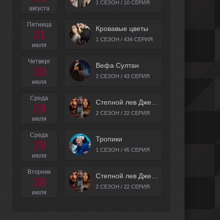
1 СЕЗОН / 10 СЕРИЯ
августа
Пятница
Кровавые цветы
31
1 СЕЗОН / 434 СЕРИЯ
июля
Четверг
Вефа Султан
30
2 СЕЗОН / 43 СЕРИЯ
июля
Среда
Степной лев Джелаладдин
29
2 СЕЗОН / 22 СЕРИЯ
июля
Среда
Тропики
29
1 СЕЗОН / 45 СЕРИЯ
июля
Вторник
Степной лев Джелаладдин
28
2 СЕЗОН / 22 СЕРИЯ
июля