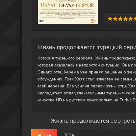
Жизнь продолжается турецкий сери
История турецкого сериала "Жизнь продолжается
которая оказалась в непростой ситуации. Она 
Однако отец Керема уже принял решение о женит
обсуждению. Грех Хаят стал известен ее семье, 
всей деревне. Все усилия первой жены отца Хаят
насладиться этим увлекательным турецким сери
качестве HD на русском языке только на Turk-HD
Жизнь продолжается смотреть 
ALPHA
BETA