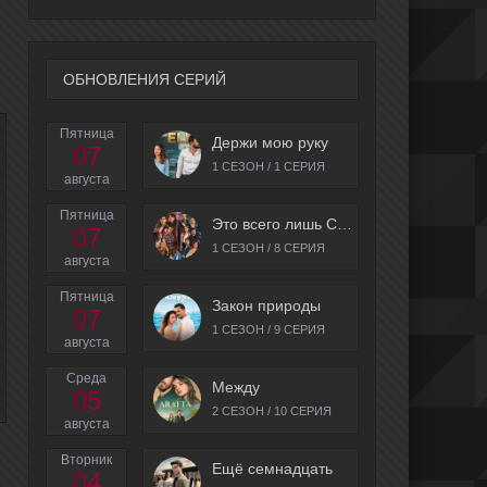
ОБНОВЛЕНИЯ СЕРИЙ
Пятница
Держи мою руку
07
1 СЕЗОН / 1 СЕРИЯ
августа
Пятница
Это всего лишь Стамбул
07
1 СЕЗОН / 8 СЕРИЯ
августа
Пятница
Закон природы
07
1 СЕЗОН / 9 СЕРИЯ
августа
Среда
Между
05
2 СЕЗОН / 10 СЕРИЯ
августа
Вторник
Ещё семнадцать
04