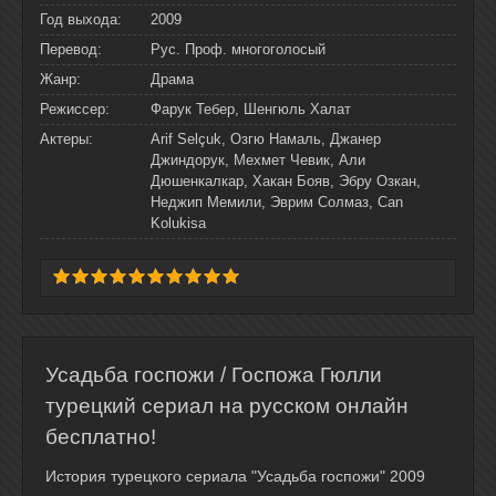
Год выхода:
2009
Перевод:
Рус. Проф. многоголосый
Жанр:
Драма
Режиссер:
Фарук Тебер, Шенгюль Халат
Актеры:
Arif Selçuk, Озгю Намаль, Джанер
Джиндорук, Мехмет Чевик, Али
Дюшенкалкар, Хакан Бояв, Эбру Озкан,
Неджип Мемили, Эврим Солмаз, Can
Kolukisa
Усадьба госпожи / Госпожа Гюлли
турецкий сериал на русском онлайн
бесплатно!
История турецкого сериала "Усадьба госпожи" 2009