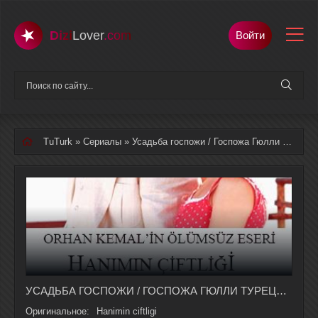
Dizi
Lover
.com
Войти
TuTurk
»
Сериалы
» Усадьба госпожи / Госпожа Гюлли русская озвучка полностью смотреть онлайн
УСАДЬБА ГОСПОЖИ / ГОСПОЖА ГЮЛЛИ ТУРЕЦКИЙ СЕРИАЛ 1-142 СЕРИЯ, 1 СЕЗОНА НА РУССКОМ ЯЗЫКЕ
Оригинальное:
Hanimin ciftligi